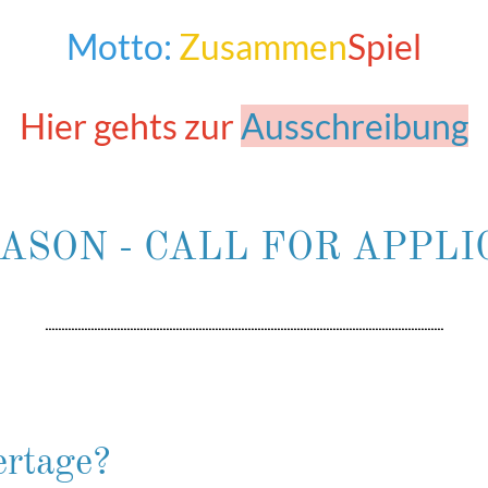
Motto:
Zusammen
Spiel
Hier gehts zur
Ausschreibung
ASON -
CALL FOR APPLI
..........................................................................................................................
ertage?