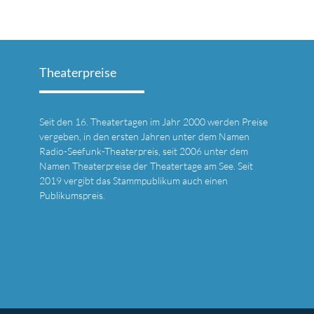
Theaterpreise
Seit den 16. Theatertagen im Jahr 2000 werden Preise
vergeben, in den ersten Jahren unter dem Namen
Radio-Seefunk-Theaterpreis, seit 2006 unter dem
l
Namen Theaterpreise der Theatertage am See. Seit
2019 vergibt das Stammpublikum auch einen
Publikumspreis.