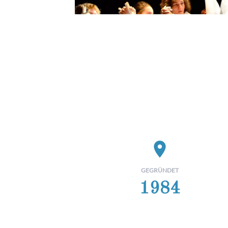
place
GEGRÜNDET
1984