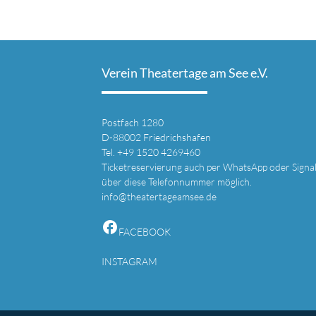
Verein Theatertage am See e.V.
Postfach 1280
D-88002 Friedrichshafen
Tel. +49 1520 4269460
Ticketreservierung auch per WhatsApp oder Signa
über diese Telefonnummer möglich.
info@theatertageamsee.de
facebook
FACEBOOK
INSTAGRAM