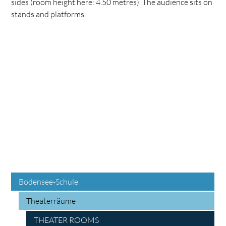
sides (room height here: 4.50 metres). The audience sits on
stands and platforms.
Bodensee-Schule
Theaterräume
THEATER ROOMS