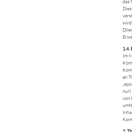
das 
Dies
vers
wird
Dile
Erwe
1.4.
Im M
Komp
Komp
an T
„epo
nur)
von 
umfa
Inha
Kont
2. T