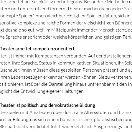
ter arbeitet per se inklusiv und integrativ. Besondere Methoden
itern und unterstützend fördern. Theater machen kann jeder: Stä
ndicapte Spieler*innen gleichberechtigt ihr Spiel entfalten, sich
sonstige komplexe und reiche Formen der vielschichtigen Bühne
ngt deshalb so gut, weil im Mittelpunkt immer der Mensch steht, der 
he Sprache er spricht oder welche körperlichen und geistigen Fähig
 Theater arbeitet kompetenzorientiert
ter ist immer mit Kompetenzen verbunden. Auf der darstellenden 
reten, ihre Sprache, Status in kommunikativen Situationen, ihr S
Zuschauer:innen müssen diese gespielten Personen präsent und au
ihren Lebensbezügen erkennbar werden können. Sie zu verstehen, 
ositionieren, ist über die Darstellung hinaus untrennbar mit de
glicht die Entwicklung eigener Haltungen.
 Theater ist politisch und demokratische Bildung
terspielen mit Amateuren quer durch alle Altersstufen und transku
ureller Bildung, das sich einem humanistischen, pluralistischen 
llschaftsbild verpflichtet fühlt, widersetzt sich Ausgrenzungs- u