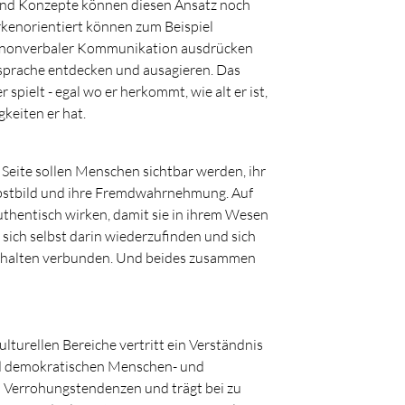
 und Konzepte können diesen Ansatz noch
rkenorientiert können zum Beispiel
 in nonverbaler Kommunikation ausdrücken
nsprache entdecken und ausagieren. Das
spielt - egal wo er herkommt, wie alt er ist,
keiten er hat.
Seite sollen Menschen sichtbar werden, ihr
elbstbild und ihre Fremdwahrnehmung. Auf
thentisch wirken, damit sie in ihrem Wesen
sich selbst darin wiederzufinden und sich
n Inhalten verbunden. Und beides zusammen
lturellen Bereiche vertritt ein Verständnis
und demokratischen Menschen- und
nd Verrohungstendenzen und trägt bei zu