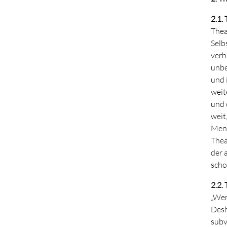
2.1.
Thea
Selb
verh
unbe
und 
weit
und 
weit
Mens
Thea
der 
scho
2.2.
„Wer
Desh
subv