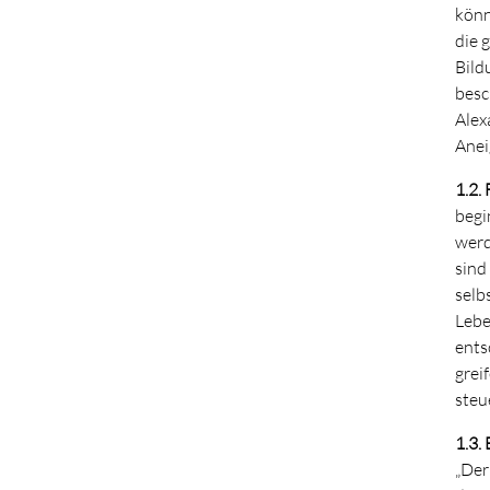
könn
die 
Bild
besc
Alex
Anei
1.2.
begi
werd
sind
selb
Lebe
ents
grei
steu
1.3.
„Der