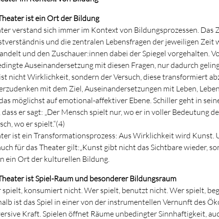
 Theater ist ein Ort der Bildung
ter verstand sich immer im Kontext von Bildungsprozessen. Das
stverständnis und die zentralen Lebensfragen der jeweiligen Zei
andelt und den Zuschauer:innen dabei der Spiegel vorgehalten. Von
dingte Auseinandersetzung mit diesen Fragen, nur dadurch gelingt
ist nicht Wirklichkeit, sondern der Versuch, diese transformiert ab
erzudenken mit dem Ziel, Auseinandersetzungen mit Leben, Lebe
das möglichst auf emotional-affektiver Ebene. Schiller geht in se
, dass er sagt: „Der Mensch spielt nur, wo er in voller Bedeutung d
ch, wo er spielt.“(4)
ter ist ein Transformationsprozess: Aus Wirklichkeit wird Kunst. 
auch für das Theater gilt:„Kunst gibt nicht das Sichtbare wieder, 
n ein Ort der kulturellen Bildung.
 Theater ist Spiel-Raum und besonderer Bildungsraum
 spielt, konsumiert nicht. Wer spielt, benutzt nicht. Wer spielt,
alb ist das Spiel in einer von der instrumentellen Vernunft des
ersive Kraft. Spielen öffnet Räume unbedingter Sinnhaftigkeit, au