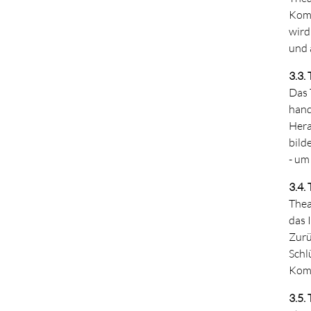
Komm
wird
und 
3.3.
Das 
hand
Hera
bild
- um
3.4.
Thea
das 
Zuru
Schl
Komp
3.5. 