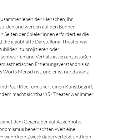
 Zusammenleben der Menschen, ihr
t wurden und werden auf den Bühnen
 Seiten der Spieler:innen erfordert es die
 die glaubhafte Darstellung. Theater war
zubilden, zu projizieren oder
nsentwürfen und Verhältnissen anzustoßen
inem ästhetischen Erziehungsverständnis so
es Worts Mensch ist, und er ist nur da ganz
Und Paul Klee formuliert einen Kunstbegriff,
sondern macht sichtbar.“(5) Theater war immer
 begegnet dem Gegenüber auf Augenhöhe.
 Ökonomismus beherrschten Welt eine
ch wenn kein Zweck dabei verfolgt und kein