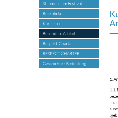
Stimmen zum Festival
Ku
Rückblicke
Am
Kursleiter
Besondere Artikel
Respekt-Charta
RESPECT CHARTER
Geschichte / Bedeutung
1. A
1.1.
beze
sozi
ausz
„geb