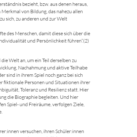
verständnis bezieht, bzw. aus denen heraus,
n Merkmal von Bildung, das nahezu allen
 zu sich, zu anderen und zur Welt
te des Menschen, damit diese sich über die
ividualität und Persönlichkeit führen“.(2)
 die Welt an, um ein Teil derselben zu
icklung, Nachahmung und aktive Teilhabe
er sind in ihrem Spiel noch ganz bei sich
der fiktionale Personen und Situationen ihrer
iguität, Toleranz und Resilienz statt. Hier
ng die Biographie begleiten. Und hier
fen Spiel- und Freiräume, verfolgen Ziele,
e.
hrer:innen versuchen, ihren Schüler:innen