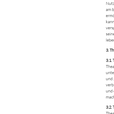
Nutz
am b
ermö
kann
vers
sein
leben
3. T
3.1.
Thea
unte
und 
verb
und 
mac
3.2.
Thea