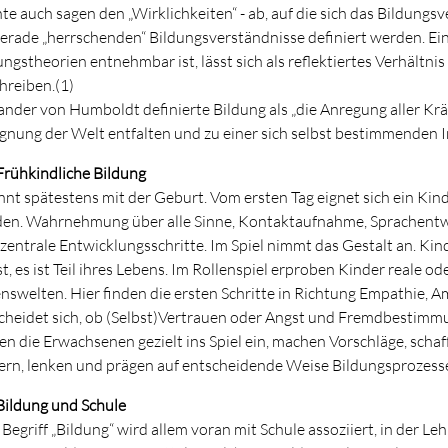
te auch sagen den „Wirklichkeiten“ - ab, auf die sich das Bildungs
gerade „herrschenden“ Bildungsverständnisse definiert werden. Ei
ungstheorien entnehmbar ist, lässt sich als reflektiertes Verhältnis
hreiben.(1)
ander von Humboldt definierte Bildung als „die Anregung aller Kräf
gnung der Welt entfalten und zu einer sich selbst bestimmenden Ind
 Frühkindliche Bildung
nnt spätestens mit der Geburt. Vom ersten Tag eignet sich ein Kind
en. Wahrnehmung über alle Sinne, Kontaktaufnahme, Sprachentw
 zentrale Entwicklungsschritte. Im Spiel nimmt das Gestalt an. Kind
st, es ist Teil ihres Lebens. Im Rollenspiel erproben Kinder reale o
nswelten. Hier finden die ersten Schritte in Richtung Empathie, Amb
cheidet sich, ob (Selbst)Vertrauen oder Angst und Fremdbestimmu
fen die Erwachsenen gezielt ins Spiel ein, machen Vorschläge, schaf
ern, lenken und prägen auf entscheidende Weise Bildungsprozess
 Bildung und Schule
 Begriff „Bildung“ wird allem voran mit Schule assoziiert, in der Le