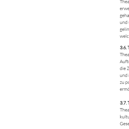
Thea
erwe
geha
und 
geli
welc
3.6.
Thea
Auft
die 
und 
zu p
ermö
3.7.
Thea
kult
Gese