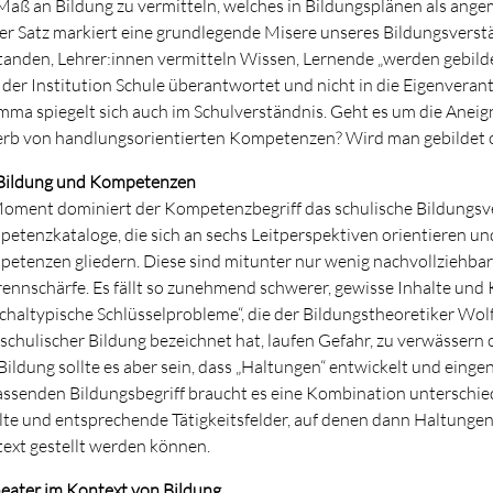
Maß an Bildung zu vermitteln, welches in Bildungsplänen als ange
er Satz markiert eine grundlegende Misere unseres Bildungsverstä
tanden, Lehrer:innen vermitteln Wissen, Lernende „werden gebilde
 der Institution Schule überantwortet und nicht in die Eigenvera
mma spiegelt sich auch im Schulverständnis. Geht es um die Anei
rb von handlungsorientierten Kompetenzen? Wird man gebildet o
 Bildung und Kompetenzen
oment dominiert der Kompetenzbegriff das schulische Bildungsver
etenzkataloge, die sich an sechs Leitperspektiven orientieren un
etenzen gliedern. Diese sind mitunter nur wenig nachvollziehbar
rennschärfe. Es fällt so zunehmend schwerer, gewisse Inhalte und
chaltypische Schlüsselprobleme“, die der Bildungstheoretiker Wolf
 schulischer Bildung bezeichnet hat, laufen Gefahr, zu verwässern
Bildung sollte es aber sein, dass „Haltungen“ entwickelt und ein
ssenden Bildungsbegriff braucht es eine Kombination unterschie
lte und entsprechende Tätigkeitsfelder, auf denen dann Haltungen 
ext gestellt werden können.
heater im Kontext von Bildung