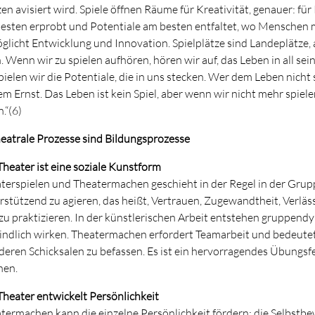
en avisiert wird. Spiele öffnen Räume für Kreativität, genauer: fu
esten erprobt und Potentiale am besten entfaltet, wo Menschen 
glicht Entwicklung und Innovation. Spielplätze sind Landeplätze
. Wenn wir zu spielen aufhören, hören wir auf, das Leben in all s
pielen wir die Potentiale, die in uns stecken. Wer dem Leben nicht 
em Ernst. Das Leben ist kein Spiel, aber wenn wir nicht mehr spie
.“(6)
heatrale Prozesse sind Bildungsprozesse
 Theater ist eine soziale Kunstform
terspielen und Theatermachen geschieht in der Regel in der Gruppe
rstützend zu agieren, das heißt, Vertrauen, Zugewandtheit, Verläs
zu praktizieren. In der künstlerischen Arbeit entstehen gruppen
indlich wirken. Theatermachen erfordert Teamarbeit und bedeutet
deren Schicksalen zu befassen. Es ist ein hervorragendes Übungsf
hen.
 Theater entwickelt Persönlichkeit
termachen kann die einzelne Persönlichkeit fördern: die Selbstbew