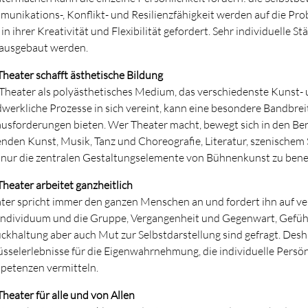
unikations-, Konflikt- und Resilienzfähigkeit werden auf die Probe
 in ihrer Kreativität und Flexibilität gefordert. Sehr individuelle
ausgebaut werden.
 Theater schafft ästhetische Bildung
Theater als polyästhetisches Medium, das verschiedenste Kuns
werkliche Prozesse in sich vereint, kann eine besondere Bandbrei
usforderungen bieten. Wer Theater macht, bewegt sich in den Ber
enden Kunst, Musik, Tanz und Choreografie, Literatur, szenische
 nur die zentralen Gestaltungselemente von Bühnenkunst zu ben
 Theater arbeitet ganzheitlich
ter spricht immer den ganzen Menschen an und fordert ihn auf ve
Individuum und die Gruppe, Vergangenheit und Gegenwart, Gefühl u
̈ckhaltung aber auch Mut zur Selbstdarstellung sind gefragt. Des
üsselerlebnisse für die Eigenwahrnehmung, die individuelle Persö
etenzen vermitteln.
Theater für alle und von Allen